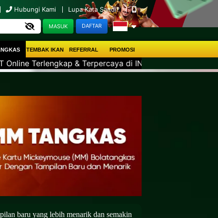
Hubungi Kami
Lupa Kata Sandi?
DAFTAR
ANGKAS
TEMBAK IKAN
REFERRAL
PROMOSI
rlengkap & Terpercaya di INDONESIA dan ASIA. Situs y
ilan baru yang lebih menarik dan semakin