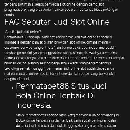
terbaru slot mania selaku penyedia slot online dengan demo slot
pragmaticplay yang bisa Anda mainkan secara free tanpa biaya potongan
admin.
FAQ Seputar Judi Slot Online
Apa itu judi slot online?
Permatabet88 sebagai salah satu agen situs judi slot online terbaik di
Indonesia dengan banyak pilihan provider slot online, dimana memiliki
customer service yang online 24jam terpercaya. Judi slot online adalah
taruhan game slot yang menggunakan uang asli rupiah. Awalnya permainan
game judi slot hanya bisa dimainkan pada tempat tertentu, seperti di tempat
hiburan kasino. Namun seiring berjalannya waktu dan berkembangnya
teknologi semakin canggih, permainan judi online slot sudah dapat anda
mainkan secara online melalui handphone dan komputer yang terkoneksi
dengan internet.
Permatabet88 Situs Judi
Bola Online Terbaik Di
Indonesia.
Situs Permatabet88 adalah situs yang menyediakan permainan judi
BOLA online terpercaya dan terbaik yang sudah berkiprah dalam
dunia judi online mulai dari dulu hingga sekarang masi eksis dalam