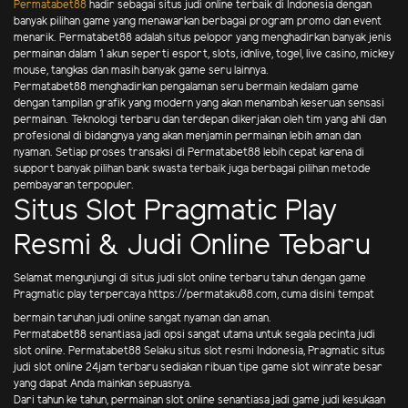
Permatabet88
hadir sebagai situs judi online terbaik di Indonesia dengan
banyak pilihan game yang menawarkan berbagai program promo dan event
menarik. Permatabet88 adalah situs pelopor yang menghadirkan banyak jenis
permainan dalam 1 akun seperti esport, slots, idnlive, togel, live casino, mickey
mouse, tangkas dan masih banyak game seru lainnya.
Permatabet88 menghadirkan pengalaman seru bermain kedalam game
dengan tampilan grafik yang modern yang akan menambah keseruan sensasi
permainan. Teknologi terbaru dan terdepan dikerjakan oleh tim yang ahli dan
profesional di bidangnya yang akan menjamin permainan lebih aman dan
nyaman. Setiap proses transaksi di Permatabet88 lebih cepat karena di
support banyak pilihan bank swasta terbaik juga berbagai pilihan metode
pembayaran terpopuler.
Situs Slot Pragmatic Play
Resmi & Judi Online Tebaru
Selamat mengunjungi di situs judi slot online terbaru tahun dengan game
Pragmatic play terpercaya
https://permataku88.com
, cuma disini tempat
bermain taruhan judi online sangat nyaman dan aman.
Permatabet88 senantiasa jadi opsi sangat utama untuk segala pecinta judi
slot online. Permatabet88 Selaku situs slot resmi Indonesia, Pragmatic situs
judi slot online 24jam terbaru sediakan ribuan tipe game slot winrate besar
yang dapat Anda mainkan sepuasnya.
Dari tahun ke tahun, permainan slot online senantiasa jadi game judi kesukaan