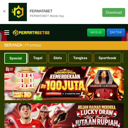
×
PERMATABET
Download
PERMATABET Mobile App
MASUK
DAFTAR
Promosi
BERANDA
Togel
Slots
Tangkas
Sportbook
Special