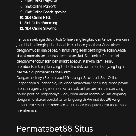
7. Slot Online PlayNGo.
8. Slot Online PGSoft.
9. Slot Online Spade gaming.
10. Slot Online RTG.
11. Slot Online Booming.
12. Slot Online Skywind.
Tentunya sebagai Situs Judi Online yang lengkap dan terpercaya kami
juga Hadir dilengkapi berbagai kemudahan yang bisa Anda akses
dengan mudah dan cepat. Namun yang lebih pentingnya adalah Anda
dapat memainkan seluruh permainan Judi Slot online 24 Jam ini
dengan menggunakan perangkat apapun. Karena, kami selalu
memberikan tampilan yang terbaik untuk para member yang ingin
bermain di provider terbaik kami.
Dengan hadirnya Permatabet88 sebagai Situs Judi Slot Online
Terpercaya di Indonesia, kini Anda sudah tidak perlu lagi susah payah
mencari agen yang mempunyai banyak pilihan permainan dan yang
paling penting Terpercaya. Jadi, Anda dapat membuktikan langsung
dengan melakukan pendaftaran langsung di Permatabet88 yang
senantiasa selalu memberikan keuntungan yang luar biasa untuk para
membernya.
Permatabet88 Situs