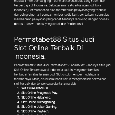
melayani member yang ingin bermain taruhan bola yang resmi dan
terpercaya di Indonesia. Sebagai salah satu situs agen judi bola
Indonesia, Permatabet88 siap memberikan pelayanan yang terbaik
dan paling digemari semua member setia kami, serta kami selalu siap
memberikan pelayanan yang cepat tentunya didukung dengan proses
deposit dan withdraw yang cepat dan Profesional.
Permatabet88 Situs Judi
Slot Online Terbaik Di
Indonesia.
Permatabet88 Situs Judi Permatabet88 adalah satu-satunya situs judi
Slot Online Terpercaya di Indonesia saat ini yang memberikan
berbagai fasilitas layanan Judi Slot untuk mempermudah para
membernya. Maka, disini kami hadir untuk menghadirkan permainan
slot terbaik dan terpercaya diantaranya, sbb :
1. Slot Online IDNSLOT.
2. Slot Online Pragmatic Play.
3. Slot Online Habanero.
4. Slot Online Microgaming.
5. Slot Online Joker Gaming.
6. Slot Online Playtech.