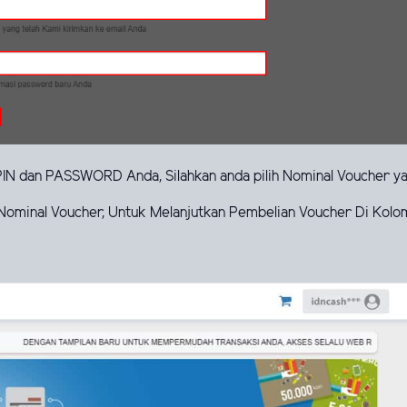
IN dan PASSWORD Anda, Silahkan anda pilih Nominal Voucher ya
Nominal Voucher, Untuk Melanjutkan Pembelian Voucher Di Kolom 