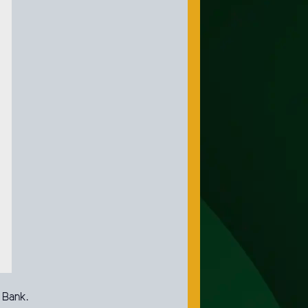
 Bank.