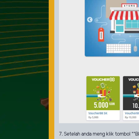
7. Setelah anda meng klik tombol "