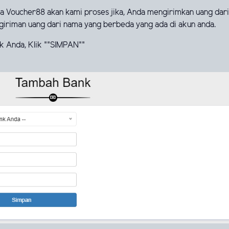
a Voucher88 akan kami proses jika, Anda mengirimkan uang dar
giriman uang dari nama yang berbeda yang ada di akun anda.
k Anda, Klik ""SIMPAN""