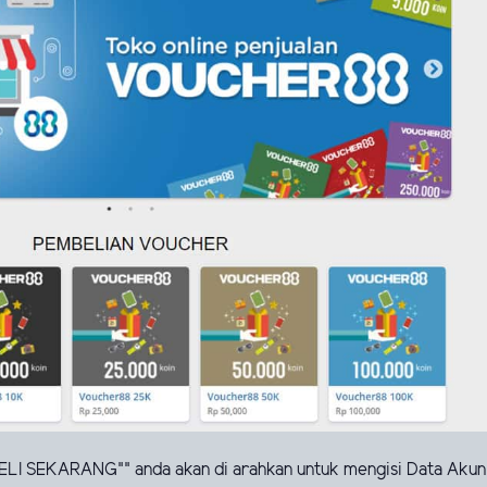
"BELI SEKARANG"" anda akan di arahkan untuk mengisi Data Akun